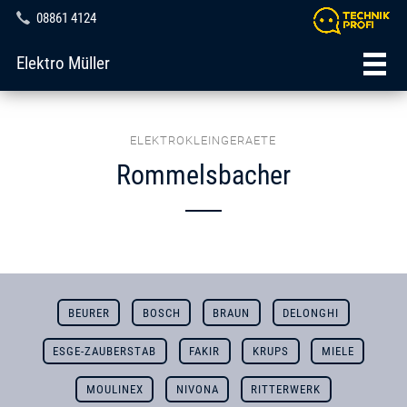
08861 4124
Elektro Müller
ELEKTROKLEINGERAETE
Rommelsbacher
BEURER
BOSCH
BRAUN
DELONGHI
ESGE-ZAUBERSTAB
FAKIR
KRUPS
MIELE
MOULINEX
NIVONA
RITTERWERK